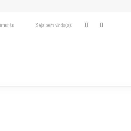
search
amento
Seja bem vindo(a).