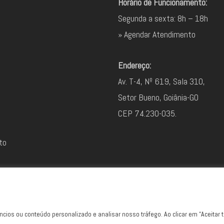
Horário de Funcionamento:
Segunda a sexta: 8h – 18h
» Agendar Atendimento
Endereço:
Av. T-4, Nº 619, Sala 310,
Setor Bueno, Goiânia-GO
CEP 74.230-035.
to
cios ou conteúdo personalizado e analisar nosso tráfego. Ao clicar em “Aceitar 
© 2026 Sites Goiânia. Todos os direitos reservados.
Marketing Digital Goiânia