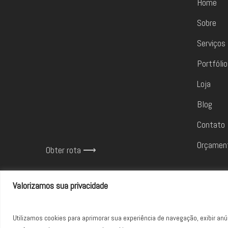
Home
Sobre
Serviços
Portfólio
Loja
Blog
Contato
Orçamen
Obter rota ⟶
Valorizamos sua privacidade
Utilizamos cookies para aprimorar sua experiência de navegação, exibir anún