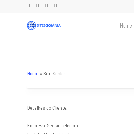
Skip
facebook
instagram
whatsapp
phone
to
main
Home
content
Home
»
Site Scalar
Pressione Enter para pesquisar ou ESC para fechar
Detalhes do Cliente:
Empresa: Scalar Telecom