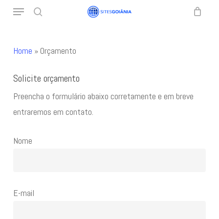
Menu
Skip
search
to
main
Home
»
Orçamento
content
Solicite orçamento
Preencha o formulário abaixo corretamente e em breve
entraremos em contato.
Nome
E-mail