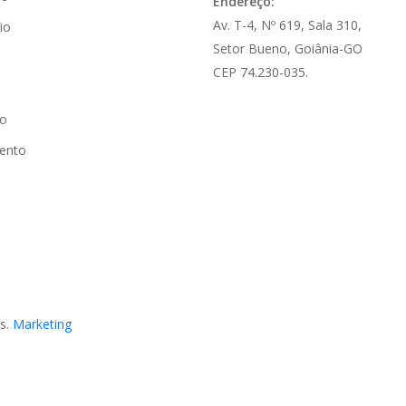
Endereço:
Av. T-4, Nº 619, Sala 310,
io
Setor Bueno, Goiânia-GO
CEP 74.230-035.
o
ento
os.
Marketing