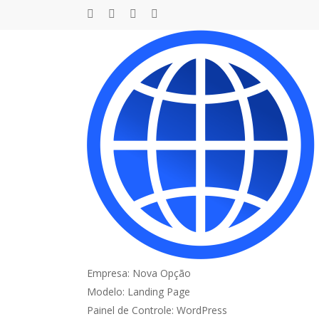
Skip
facebook
instagram
whatsapp
phone
to
main
content
Home
»
Site Nova Opção
Detalhes do Cliente:
Empresa: Nova Opção
Modelo: Landing Page
Painel de Controle: WordPress